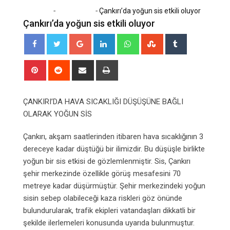
-
-
Home
Son Dakika
Çankırı’da yoğun sis etkili oluyor
Çankırı’da yoğun sis etkili oluyor
Google+
LinkedIn
Whatsapp
StumbleUpon
Tumblr
Pinterest
Reddit
Share
Print
via
Email
ÇANKIRI’DA HAVA SICAKLIĞI DÜŞÜŞÜNE BAĞLI
OLARAK YOĞUN SİS
Çankırı, akşam saatlerinden itibaren hava sıcaklığının 3
dereceye kadar düştüğü bir ilimizdir. Bu düşüşle birlikte
yoğun bir sis etkisi de gözlemlenmiştir. Sis, Çankırı
şehir merkezinde özellikle görüş mesafesini 70
metreye kadar düşürmüştür. Şehir merkezindeki yoğun
sisin sebep olabileceği kaza riskleri göz önünde
bulundurularak, trafik ekipleri vatandaşları dikkatli bir
şekilde ilerlemeleri konusunda uyarıda bulunmuştur.