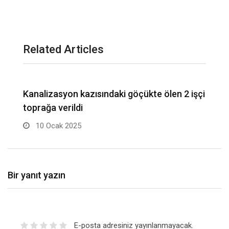
Related Articles
çi
Gaziantep’te engelli bireylerin el emeği
R
ürünleri sergilendi
a
3 Ocak 2025
Bir yanıt yazın
E-posta adresiniz yayınlanmayacak.