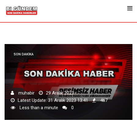
Skip
to
content
SON DAKIKA
muhabir
29 Aralık 2023
Latest Update: 31 Aralık 2023 13:41
467
Less than a minute
0