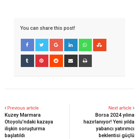
You can share this post!
Google+
LinkedIn
Whatsapp
StumbleUpon
Tumblr
Pinterest
Reddit
Share
Print
via
Email
Previous article
Next article
Kuzey Marmara
Borsa 2024 yılına
Otoyolu’ndaki kazaya
hazırlanıyor! Yeni yılda
ilişkin soruşturma
yabancı yatırımcı
başlatıldı
beklentisi güçlü