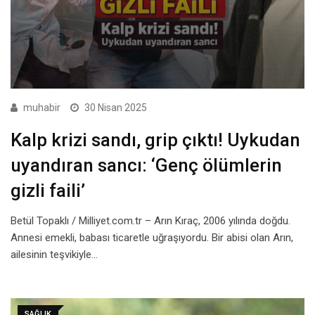
muhabir
30 Nisan 2025
Kalp krizi sandı, grip çıktı! Uykudan
uyandıran sancı: ‘Genç ölümlerin
gizli faili’
Betül Topaklı / Milliyet.com.tr – Arın Kıraç, 2006 yılında doğdu.
Annesi emekli, babası ticaretle uğraşıyordu. Bir abisi olan Arın,
ailesinin teşvikiyle…
SAĞLIK