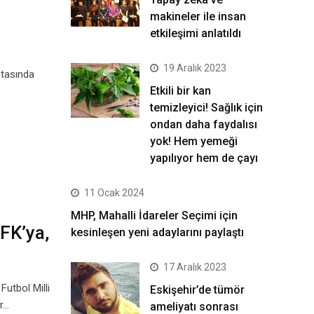
makineler ile insan
etkileşimi anlatıldı
19 Aralık 2023
ftasında
Etkili bir kan
temizleyici! Sağlık için
ondan daha faydalısı
yok! Hem yemeği
yapılıyor hem de çayı
11 Ocak 2024
MHP, Mahalli İdareler Seçimi için
FK’ya,
kesinleşen yeni adaylarını paylaştı
17 Aralık 2023
utbol Milli
Eskişehir’de tümör
r…
ameliyatı sonrası