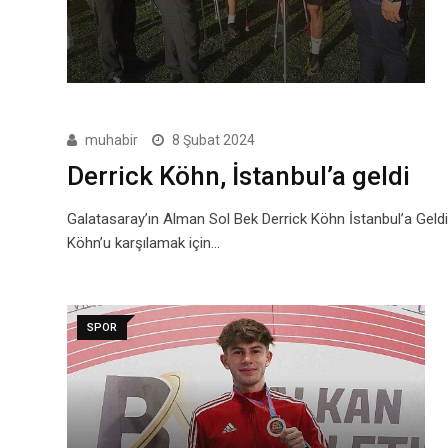
muhabir
8 Şubat 2024
Derrick Köhn, İstanbul’a geldi
Galatasaray’ın Alman Sol Bek Derrick Köhn İstanbul’a Geld
Köhn’u karşılamak için…
SPOR