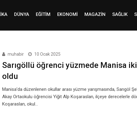
IKA
DÜNYA
EĞITIM
EKONOMI
MAGAZIN
SAĞLIK
S
muhabir
10 Ocak 2025
Sarıgöllü öğrenci yüzmede Manisa iki
oldu
Manisa’da düzenlenen okullar arası yüzme yarışmasında, Sarıgöl Şeh
Akay Ortaokulu öğrencisi Yiğit Alp Koşaraslan, ilçeye derecelerle dö
Koşaraslan, okul…