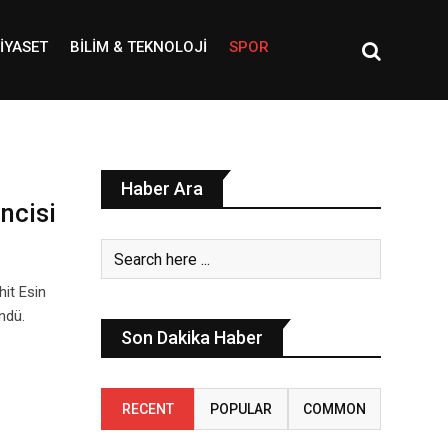
IYASET
BILIM & TEKNOLOJI
SPOR
Haber Ara
ncisi
it Esin
ndü.
Son Dakika Haber
RECENT
POPULAR
COMMON