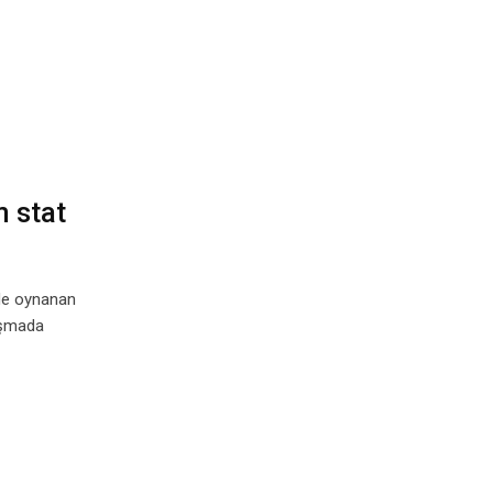
 stat
’de oynanan
aşmada