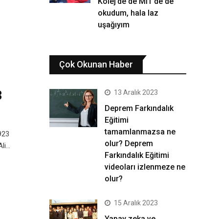
Kolej’de de MIT’de de
okudum, hala laz
uşağıyım
Çok Okunan Haber
3
13 Aralık 2023
Deprem Farkındalık
Eğitimi
tamamlanmazsa ne
923
olur? Deprem
Ali…
Farkındalık Eğitimi
videoları izlenmeze ne
olur?
15 Aralık 2023
Yapay zeka ve