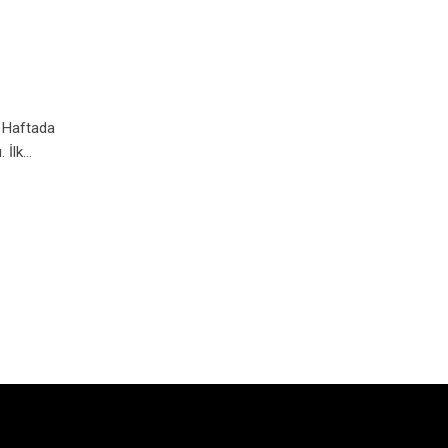
 Haftada
. İlk…