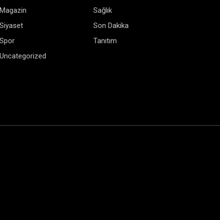
Magazin
Sağlık
Siyaset
Son Dakika
Spor
Tanıtım
Uncategorized