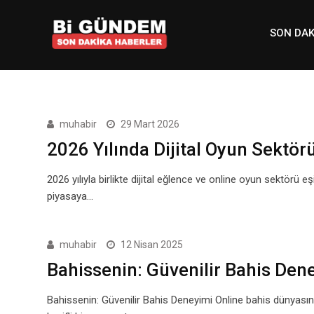
Skip
to
SON DAK
content
muhabir
29 Mart 2026
2026 Yılında Dijital Oyun Sektörü
2026 yılıyla birlikte dijital eğlence ve online oyun sektörü 
piyasaya…
muhabir
12 Nisan 2025
Bahissenin: Güvenilir Bahis Den
Bahissenin: Güvenilir Bahis Deneyimi Online bahis dünyasında