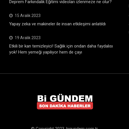
Deprem Farkındalık Eğitimi videoları izlenmeze ne olur?
15 Aralık 2023
Yapay zeka ve makineler ile insan etkileşimi anlatıldı
19 Aralık 2023
Etkili bir kan temizleyici! Sağlık için ondan daha faydalısı
yok! Hem yemeği yapılıyor hem de çayı
© Copyright 2023. bigundem.com.tr