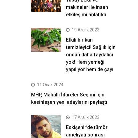
makineler ile insan
etkileşimi anlatıldı
19 Aralık 2023
Etkili bir kan
temizleyici! Sağlık için
ondan daha faydalısı
yok! Hem yemeği
yapılıyor hem de çayı
11 Ocak 2024
MHP, Mahalli İdareler Seçimi için
kesinleşen yeni adaylarını paylaştı
17 Aralık 2023
Eskişehir’de tümör
ameliyatı sonrası