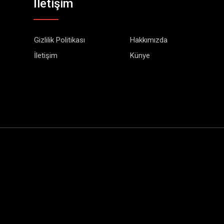
İletişim
Gizlilik Politikası
Hakkımızda
İletişim
Künye