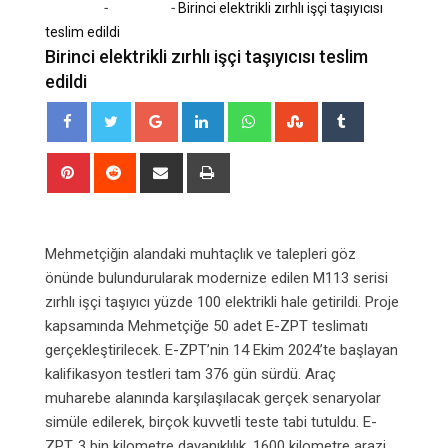
-
-
Home
Ekonomi
Birinci elektrikli zırhlı işçi taşıyıcısı
teslim edildi
Birinci elektrikli zırhlı işçi taşıyıcısı teslim
edildi
Google+
LinkedIn
Whatsapp
StumbleUpon
Tumblr
Pinterest
Reddit
Share
Print
via
Email
Mehmetçiğin alandaki muhtaçlık ve talepleri göz
önünde bulundurularak modernize edilen M113 serisi
zırhlı işçi taşıyıcı yüzde 100 elektrikli hale getirildi. Proje
kapsamında Mehmetçiğe 50 adet E-ZPT teslimatı
gerçekleştirilecek. E-ZPT’nin 14 Ekim 2024’te başlayan
kalifikasyon testleri tam 376 gün sürdü. Araç
muharebe alanında karşılaşılacak gerçek senaryolar
simüle edilerek, birçok kuvvetli teste tabi tutuldu. E-
ZPT, 3 bin kilometre dayanıklılık, 1600 kilometre arazi,