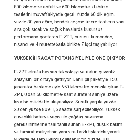
800 kilometre asfalt ve 600 kilometre stabilize
testlerini muvaffakiyetle geçti. Yüzde 60 dik eğim,
yüzde 30 yan eğim, hendek geçme üzere testlerin yanı
sıra çok sıcak ve soğuk havalarda kusursuz
performans gösteren E-ZPT; sürücü, kumandan,
nişancı ve 4 mürettebatla birlikte 7 işçi taşıyabiliyor.
YÜKSEK İHRACAT POTANSİYELİYLE ÖNE ÇIKIYOR
E-ZPT etrafa hassas teknolojiyi ve üstün güvenlik
anlayışını bir ortaya getiriyor. Dahili pil paketiyle 150,
jeneratör beslemesiyle 650 kilometre menzile çıkan E-
ZPT, 0’dan 50 kilometre/saat sürate 8 saniye üzere
kısa bir müddette ulaşabiliyor. Süratli şarj ile yüzde
20’den yüzde 80’e 1,5 saatte şarj edilebiliyor. Yüksek
güvenlikli batarya yapısı ile çağdaş savunma
gereksinimlerine faal tahlil sunan E-ZPT, düşük bakım
ve tamirat maliyetinin yanı sıra farklı tiplerdeki yararlı
yüklerle de tam uyumlu çalışabiliyor. Yüzde 100