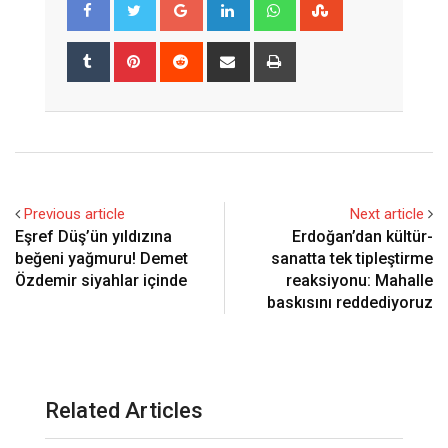
Google+
LinkedIn
Whatsapp
StumbleUpon
Tumblr
Pinterest
Reddit
Share
Print
via
Email
Previous article
Next article
Eşref Düş’ün yıldızına
Erdoğan’dan kültür-
beğeni yağmuru! Demet
sanatta tek tipleştirme
Özdemir siyahlar içinde
reaksiyonu: Mahalle
baskısını reddediyoruz
Related Articles