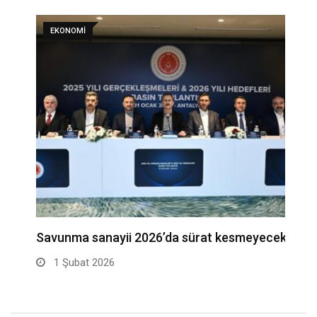
EKONOMI
de
Savunma sanayii 2026’da sürat kesmeyecek!
U
1 Şubat 2026