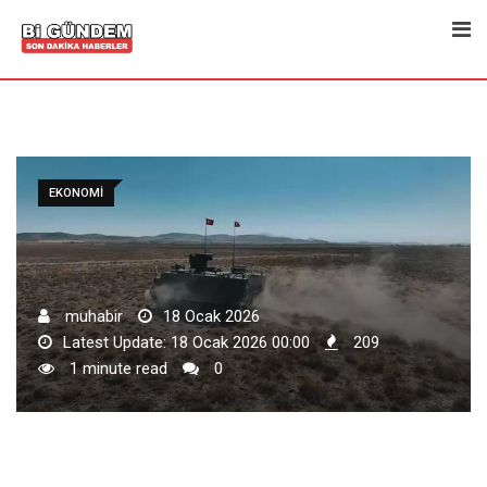
Skip
to
content
EKONOMI
muhabir
18 Ocak 2026
Latest Update: 18 Ocak 2026 00:00
209
1 minute read
0