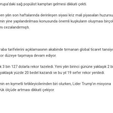
rupa’daki sağ popülist kamptan gelmesi dikkati çekti.
 yılın son haftalarında derinleşen siyasi kriz mali piyasaları huzurs
inin yine yapılandırılması konusunda önemli kuşkuların oluşması birço
ını cezalandırmıştı.
raba tarifelerini açıklamasının akabinde tırmanan global ticaret tansiy
 rekor düzeye taşımaya devam ediyor.
3 bin 127 dolarla rekor tazeledi. Yeni yılın birinci gününe yaklaşık 2 b
yaklaşık yüzde 20 bedel kazandı ve bu yıl 19 sefer rekor yeniledi.
nin en kıymetli tetikleyicilerinden biri olurken, Lider Trump’ın misyona
yük ölçüde artması dikkati çekiyor.