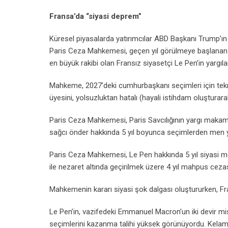
Fransa’da “siyasi deprem”
Küresel piyasalarda yatırımcılar ABD Başkanı Trump’ın 
Paris Ceza Mahkemesi, geçen yıl görülmeye başlanan
en büyük rakibi olan Fransız siyasetçi Le Pen’in yargıla
Mahkeme, 2027’deki cumhurbaşkanı seçimleri için tekr
üyesini, yolsuzluktan hatalı (hayali istihdam oluştura
Paris Ceza Mahkemesi, Paris Savcılığının yargı makamı
sağcı önder hakkında 5 yıl boyunca seçimlerden men ya
Paris Ceza Mahkemesi, Le Pen hakkında 5 yıl siyasi men
ile nezaret altında geçirilmek üzere 4 yıl mahpus cezas
Mahkemenin kararı siyasi şok dalgası oluştururken, Fran
Le Pen’in, vazifedeki Emmanuel Macron’un iki devir mi
seçimlerini kazanma talihi yüksek görünüyordu. Kelam 