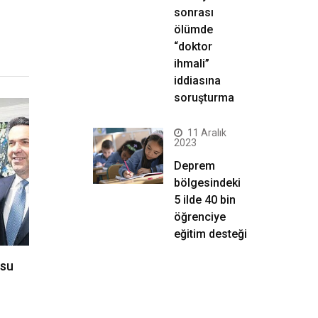
sonrası
ölümde
“doktor
ihmali”
iddiasına
soruşturma
11 Aralık
2023
Deprem
bölgesindeki
5 ilde 40 bin
öğrenciye
eğitim desteği
usu