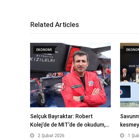
Related Articles
EKONOMI
EKONO
Selçuk Bayraktar: Robert
Savunma
Kolej’de de MIT’de de okudum,…
kesmey
2 Şubat 2026
1 Şub