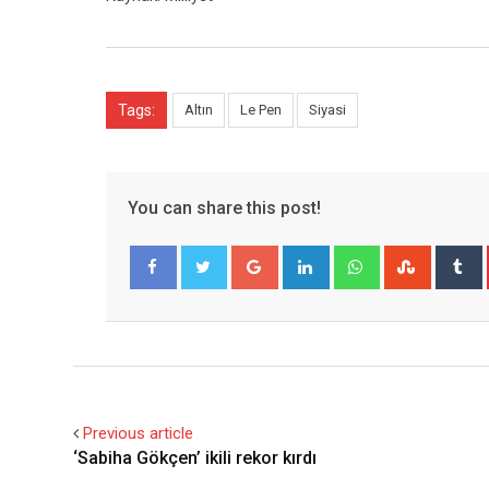
Tags:
Altın
Le Pen
Siyasi
You can share this post!
Google+
LinkedIn
Whatsapp
Stumble
T
Facebook
Twitter
Previous article
‘Sabiha Gökçen’ ikili rekor kırdı