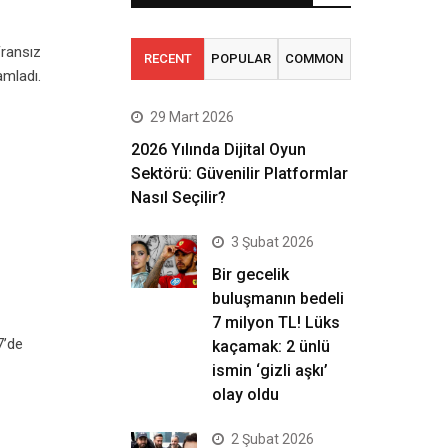
Fransız
RECENT
POPULAR
COMMON
amladı.
29 Mart 2026
2026 Yılında Dijital Oyun
Sektörü: Güvenilir Platformlar
Nasıl Seçilir?
3 Şubat 2026
Bir gecelik
buluşmanın bedeli
7 milyon TL! Lüks
7’de
kaçamak: 2 ünlü
ismin ‘gizli aşkı’
olay oldu
2 Şubat 2026