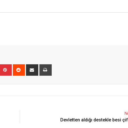
Upon
umblr
Pinterest
Reddit
Share
Print
via
Email
N
Devletten aldığı destekle besi çif