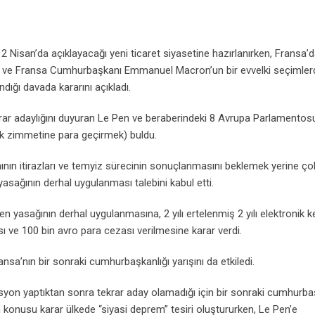
2 Nisan’da açıklayacağı yeni ticaret siyasetine hazırlanırken, Fransa’
 ve Fransa Cumhurbaşkanı Emmanuel Macron’un bir evvelki seçimler
ndığı davada kararını açıkladı.
ar adaylığını duyuran Le Pen ve beraberindeki 8 Avrupa Parlamentos
rak zimmetine para geçirmek) buldu.
nın itirazları ve temyiz sürecinin sonuçlanmasını beklemek yerine ço
sağının derhal uygulanması talebini kabul etti.
 yasağının derhal uygulanmasına, 2 yılı ertelenmiş 2 yılı elektronik 
ı ve 100 bin avro para cezası verilmesine karar verdi.
sa’nın bir sonraki cumhurbaşkanlığı yarışını da etkiledi.
syon yaptıktan sonra tekrar aday olamadığı için bir sonraki cumhurba
konusu karar ülkede “siyasi deprem” tesiri oluştururken, Le Pen’e