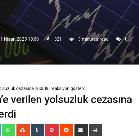
 1 Nisan 2025 18:00
321
3 minutes read
0
yolsuzluk cezasına hudutlu reaksiyon gösterdi
’e verilen yolsuzluk cezasına
erdi
+
LinkedIn
Whatsapp
StumbleUpon
Tumblr
Pinterest
Reddit
Share
Print
via