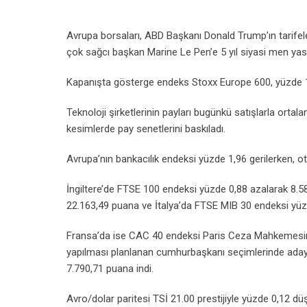
Avrupa borsaları, ABD Başkanı Donald Trump’ın tarifeler
çok sağcı başkan Marine Le Pen’e 5 yıl siyasi men yas
Kapanışta gösterge endeks Stoxx Europe 600, yüzde 1
Teknoloji şirketlerinin payları bugünkü satışlarla o
kesimlerde pay senetlerini baskıladı.
Avrupa’nın bankacılık endeksi yüzde 1,96 gerilerken, ot
İngiltere’de FTSE 100 endeksi yüzde 0,88 azalarak 8.
22.163,49 puana ve İtalya’da FTSE MIB 30 endeksi yüz
Fransa’da ise CAC 40 endeksi Paris Ceza Mahkemesini
yapılması planlanan cumhurbaşkanı seçimlerinde adayl
7.790,71 puana indi.
Avro/dolar paritesi TSİ 21.00 prestijiyle yüzde 0,12 d