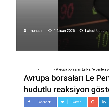
muhabir
1 Nisan 2025
Latest Update:
-
-
Home
Ekonomi
Avrupa borsaları Le Pen’e verilen 
Avrupa borsaları Le Pen
hudutlu reaksiyon göst
Google
Facebook
Twitter