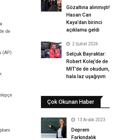
Gözaltına alınmıştı!
Hasan Can
Kaya’dan birinci
da
açıklama geldi
de de
2 Şubat 2026
u (AP)
Selçuk Bayraktar:
Robert Kolej’de de
MIT’de de okudum,
k
hala laz uşağıyım
kelepçe
Çok Okunan Haber
13 Aralık 2023
Deprem
şkanı
Farkındalık