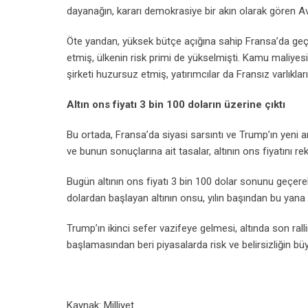
dayanağın, kararı demokrasiye bir akın olarak gören Av
Öte yandan, yüksek bütçe açığına sahip Fransa’da geçen
etmiş, ülkenin risk primi de yükselmişti. Kamu maliyes
şirketi huzursuz etmiş, yatırımcılar da Fransız varlıklar
Altın ons fiyatı 3 bin 100 doların üzerine çıktı
Bu ortada, Fransa’da siyasi sarsıntı ve Trump’ın yeni a
ve bunun sonuçlarına ait tasalar, altının ons fiyatını
Bugün altının ons fiyatı 3 bin 100 dolar sonunu geçerek 
dolardan başlayan altının onsu, yılın başından bu yana 
Trump’ın ikinci sefer vazifeye gelmesi, altında son ralli
başlamasından beri piyasalarda risk ve belirsizliğin bü
Kaynak: Milliyet