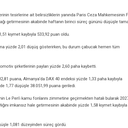
Email
inin tesirlerine ait belirsizliklerin yanında Paris Ceza Mahkemesinin 
ağı getirmesinin akabinde haftanın birinci süreç gününü düşüşle tam
,51 kıymet kaybıyla 533,92 puan oldu.
rtalama yüzde 2,01 düşüş gösterirken, bu durum çabucak hemen tüm
omotiv şirketlerinin payları yüzde 2,60 paha kaybetti.
582,81 puana, Almanya’da DAX 40 endeksi yüzde 1,33 paha kaybıyla
de 1,77 düşüşle 38.051,99 puana geriledi.
n Le Pen’i kamu fonlarını zimmetine geçirmekten hatalı bularak 202
ığını imkansız hale getirmesinin akabinde yüzde 1,58 kıymet kaybıyla
üşüşle 1,081 düzeyinden süreç gördü.