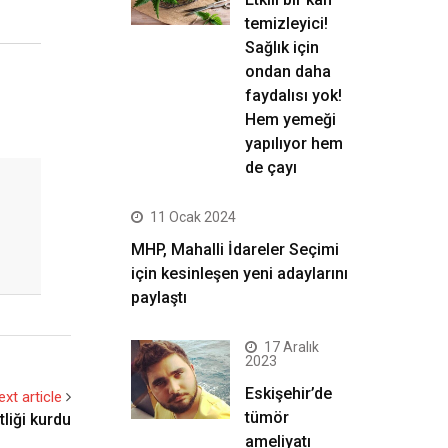
temizleyici!
Sağlık için
ondan daha
faydalısı yok!
Hem yemeği
yapılıyor hem
de çayı
11 Ocak 2024
MHP, Mahalli İdareler Seçimi
için kesinleşen yeni adaylarını
paylaştı
17 Aralık
2023
Eskişehir’de
ext article
tümör
tliği kurdu
ameliyatı