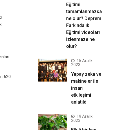
Eğitimi
tamamlanmazsa
uz
ne olur? Deprem
k
Farkındalık
Eğitimi videoları
izlenmeze ne
olur?
onları
15 Aralık
2023
Yapay zeka ve
in 620
makineler ile
insan
etkileşimi
anlatıldı
19 Aralık
2023
Etkili bir kan