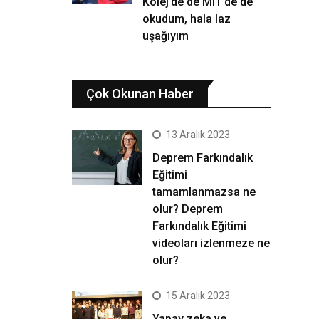
Kolej’de de MIT’de de
okudum, hala laz
uşağıyım
Çok Okunan Haber
13 Aralık 2023
Deprem Farkındalık
Eğitimi
tamamlanmazsa ne
olur? Deprem
Farkındalık Eğitimi
videoları izlenmeze ne
olur?
15 Aralık 2023
Yapay zeka ve