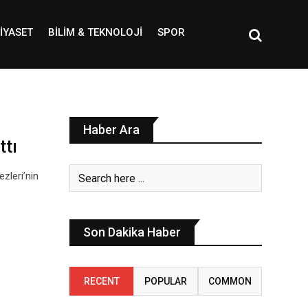
IYASET
BILIM & TEKNOLOJI
SPOR
Haber Ara
ttı
zleri’nin
Son Dakika Haber
RECENT
POPULAR
COMMON