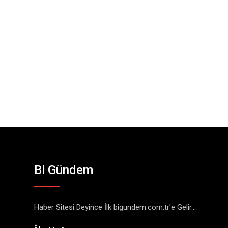
Bi Gündem
Haber Sitesi Deyince İlk bigundem.com.tr'e Gelir...