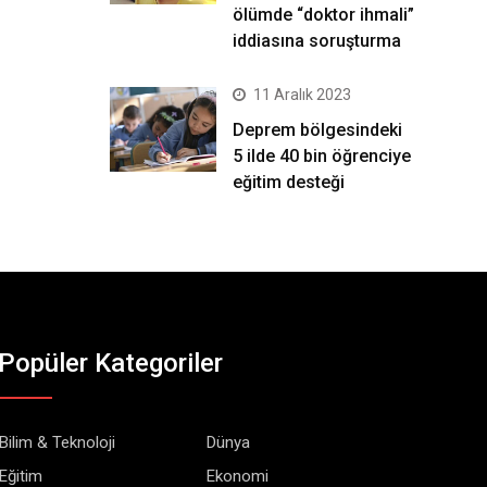
ölümde “doktor ihmali”
iddiasına soruşturma
11 Aralık 2023
Deprem bölgesindeki
5 ilde 40 bin öğrenciye
eğitim desteği
Popüler Kategoriler
Bilim & Teknoloji
Dünya
Eğitim
Ekonomi