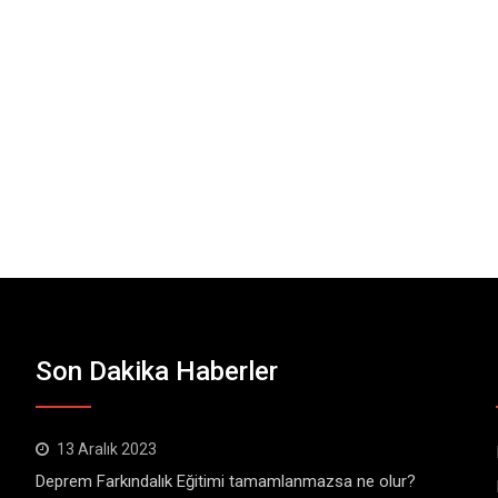
Son Dakika Haberler
13 Aralık 2023
Deprem Farkındalık Eğitimi tamamlanmazsa ne olur?