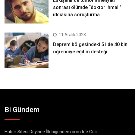
Eskişehir’de tümör ameliyatı
sonrası ölümde “doktor ihmali”
iddiasına soruşturma
11 Aralık 2023
Deprem bölgesindeki 5 ilde 40 bin
öğrenciye eğitim desteği
Bi Gündem
Haber Sitesi Deyince İlk bigundem.com.tr'e Gelir...