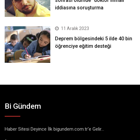
sonrası ölümde “doktor ihmali”
iddiasına soruşturma
11 Aralık 2023
Deprem bölgesindeki 5 ilde 40 bin
öğrenciye eğitim desteği
Bi Gündem
Haber Sitesi Deyince İlk bigundem.com.tr'e Gelir...