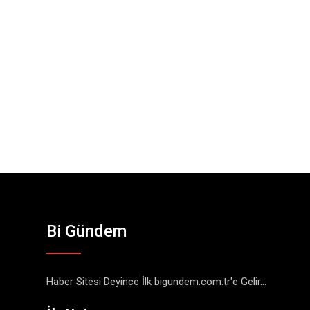
Bi Gündem
Haber Sitesi Deyince İlk bigundem.com.tr'e Gelir...