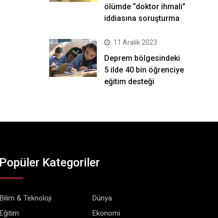
ölümde “doktor ihmali”
iddiasına soruşturma
11 Aralık 2023
Deprem bölgesindeki
5 ilde 40 bin öğrenciye
eğitim desteği
Popüler Kategoriler
Bilim & Teknoloji
Dünya
Eğitim
Ekonomi