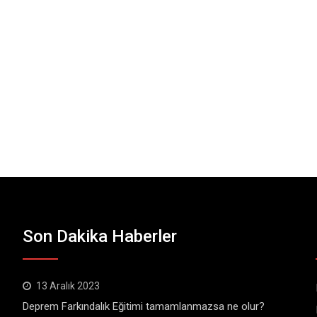
Son Dakika Haberler
13 Aralık 2023
Deprem Farkındalık Eğitimi tamamlanmazsa ne olur?