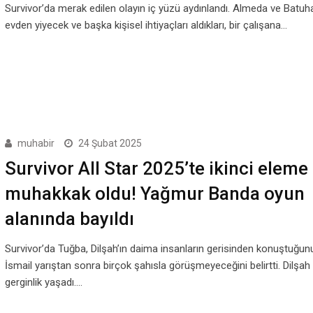
Survivor’da merak edilen olayın iç yüzü aydınlandı. Almeda ve Batuhan
evden yiyecek ve başka kişisel ihtiyaçları aldıkları, bir çalışana…
muhabir
24 Şubat 2025
Survivor All Star 2025’te ikinci eleme
muhakkak oldu! Yağmur Banda oyun
alanında bayıldı
Survivor’da Tuğba, Dilşah’ın daima insanların gerisinden konuştuğunu
İsmail yarıştan sonra birçok şahısla görüşmeyeceğini belirtti. Dilşah
gerginlik yaşadı.…