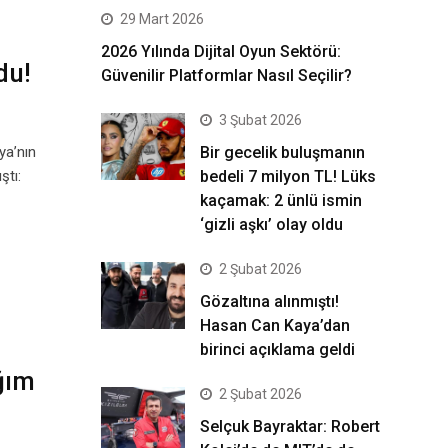
29 Mart 2026
2026 Yılında Dijital Oyun Sektörü:
du!
Güvenilir Platformlar Nasıl Seçilir?
3 Şubat 2026
ya’nın
Bir gecelik buluşmanın
ştı:
bedeli 7 milyon TL! Lüks
kaçamak: 2 ünlü ismin
‘gizli aşkı’ olay oldu
2 Şubat 2026
Gözaltına alınmıştı!
Hasan Can Kaya’dan
birinci açıklama geldi
ğım
2 Şubat 2026
Selçuk Bayraktar: Robert