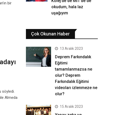
Kolej’de de MIT’de de
’ın bir
okudum, hala laz
uşağıyım
Çok Okunan Haber
13 Aralık 2023
Deprem Farkındalık
 adayı
Eğitimi
tamamlanmazsa ne
olur? Deprem
Farkındalık Eğitimi
videoları izlenmeze ne
 söyledi.
olur?
 ile Almeda
15 Aralık 2023
Yapay zeka ve