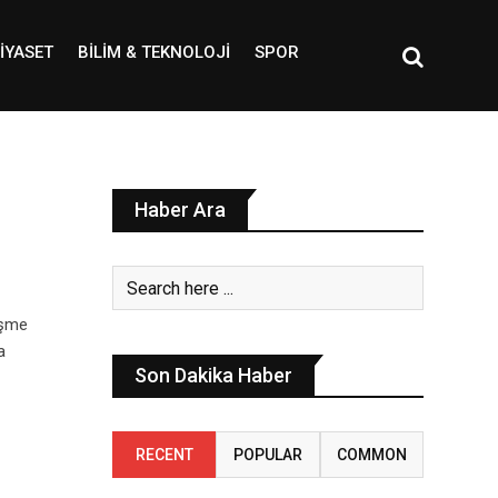
IYASET
BILIM & TEKNOLOJI
SPOR
Haber Ara
işme
a
Son Dakika Haber
RECENT
POPULAR
COMMON