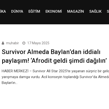
IKA
DÜNYA
EĞITIM
EKONOMI
MAGAZIN
SAĞLIK
S
muhabir
17 Mayıs 2025
Survivor Almeda Baylan’dan iddialı
paylaşım! ‘Afrodit geldi şimdi dağılın’
HABER MERKEZİ – Survivor All Star 2025’te yaşanan sürpriz bir gel
yarışmaya damga vurdu. Acil konseyin toplandığı Survivor’da Almed
Baylan’ın…